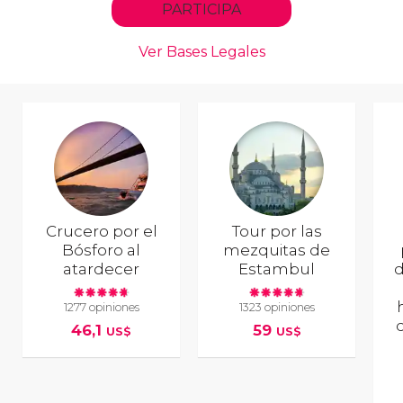
Crucero por el
Tour por las
Bósforo al
mezquitas de
atardecer
Estambul
d
1277 opiniones
1323 opiniones
46,1
59
US$
US$