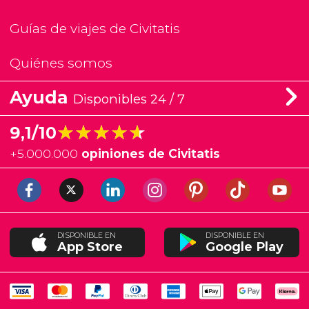
Guías de viajes de Civitatis
Quiénes somos
Ayuda
Disponibles 24 / 7
★★★★★
★★★★★
9,1/10
+
5.000.000
opiniones de Civitatis
DISPONIBLE EN
DISPONIBLE EN
App Store
Google Play