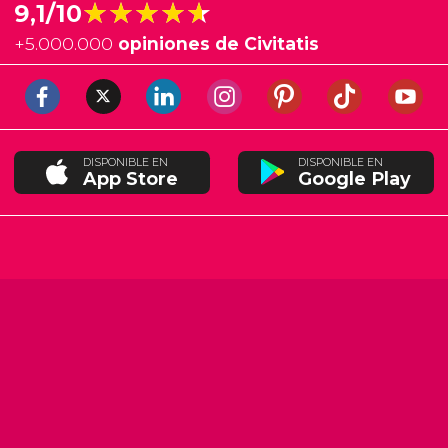
★★★★★
★★★★★
9,1/10
+
5.000.000
opiniones de Civitatis
DISPONIBLE EN
DISPONIBLE EN
App Store
Google Play