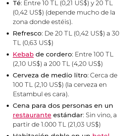
Té
: Entre 10
TL
(0,21
US$
) y 20
TL
(0,42
US$
) (depende mucho de la
zona donde estéis).
Refresco
: De 20
TL
(0,42
US$
) a 30
TL
(0,63
US$
)
Kebab
de cordero
: Entre 100
TL
(2,10
US$
) a 200
TL
(4,20
US$
)
Cerveza de medio litro
: Cerca de
100
TL
(2,10
US$
) (la cerveza en
Estambul es cara).
Cena para dos personas en un
restaurante
estándar
: Sin vino, a
partir de 1.000
TL
(21,03
US$
)
Habitación doble en un
hotel