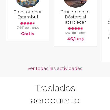
Free tour por
Crucero por el
Estambul
Bósforo al
atardecer
d
21991 opiniones
1262 opiniones
Gratis
46,1
US$
ver todas las actividades
Traslados
aeropuerto