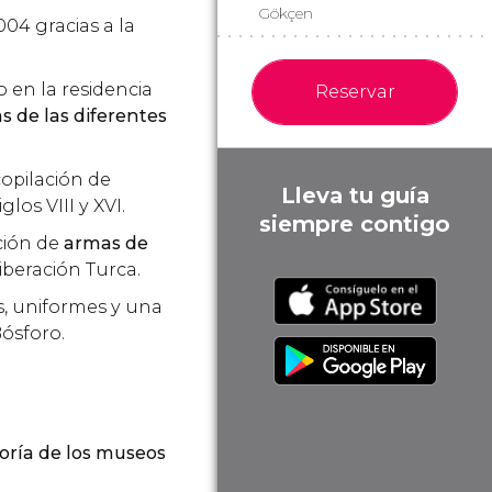
Gökçen
04 gracias a la
 en la residencia
Reservar
s de las diferentes
opilación de
Lleva tu guía
los VIII y XVI.
siempre contigo
ción de
armas de
iberación Turca.
s, uniformes y una
Bósforo.
oría de los museos