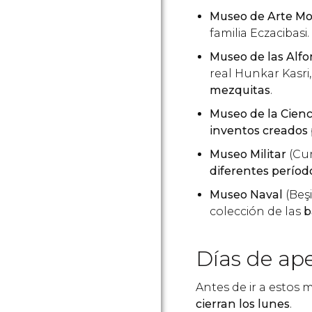
Museo de Arte M
familia Eczacibasi.
Museo de las Alf
real Hunkar Kasr
mezquitas
.
Museo de la Cienc
inventos creados
Museo Militar
(Cum
diferentes período
Museo Naval
(Beş
colección de las
b
Días de ap
Antes de ir a estos
cierran los lunes
.