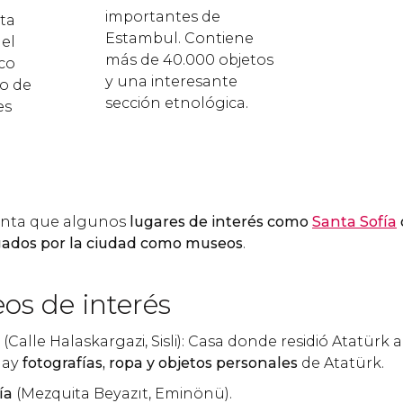
importantes de
rta
Estambul. Contiene
 el
más de 40.000 objetos
co
y una interesante
o de
sección etnológica.
es
enta que algunos
lugares de interés como
Santa Sofía
ogados por la ciudad como museos
.
os de interés
(Calle Halaskargazi, Sisli): Casa donde residió Atatürk a 
 hay
fotografías, ropa y objetos personales
de Atatürk.
ía
(Mezquita Beyazıt, Eminönü).