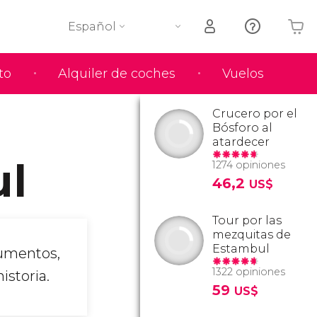
Español
to
Alquiler de coches
Vuelos
Tu carrito está vacío
Crucero por el
Bósforo al
atardecer
ul
1274 opiniones
46,2
US$
Tour por las
mezquitas de
Estambul
numentos,
1322 opiniones
istoria.
59
US$