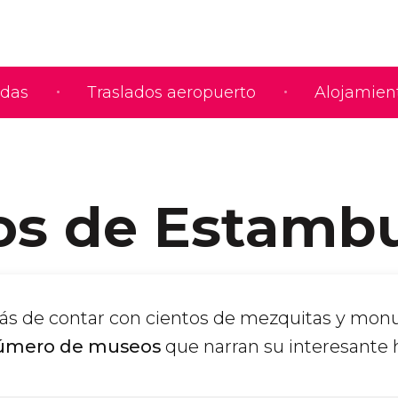
adas
Traslados aeropuerto
Alojamien
s de Estamb
ás de contar con cientos de mezquitas y mo
número de museos
que narran su interesante h