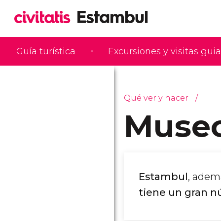
Guía turística
Excursiones y visitas gui
Qué ver y hacer
Museo
Estambul
, adem
tiene un gran 