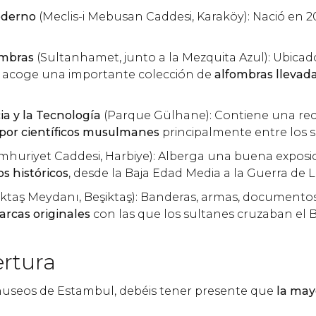
oderno
(Meclis-i Mebusan Caddesi, Karaköy): Nació en 20
ombras
(Sultanhamet, junto a la Mezquita Azul): Ubicado
i, acoge una importante colección de
alfombras llevada
ia y la Tecnología
(Parque Gülhane): Contiene una rec
 por científicos musulmanes
principalmente entre los sig
huriyet Caddesi, Harbiye): Alberga una buena exposi
s históricos
, desde la Baja Edad Media a la Guerra de L
iktaş Meydanı, Beşiktaş): Banderas, armas, documento
arcas originales
con las que los sultanes cruzaban el 
ertura
 museos de Estambul, debéis tener presente que
la may