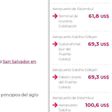
Aeropuerto de Estambul
61,8
Terminal de
US$
cruceros
Galataport
Aeropuerto Sabiha Gökçen
69,3
Sultanahmet
US$
(sur del
Puente
Galata)
o
San Salvador en
Aeropuerto Sabiha Gökçen
69,3
Taksim (norte
US$
del Puente
Galata)
principios del siglo
Aeropuerto de Estambul
100,6
Aeropuerto
US$
Sabiha