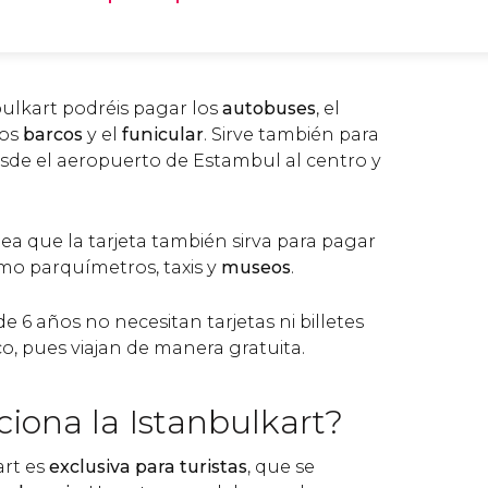
bulkart podréis pagar los
autobuses
, el
los
barcos
y el
funicular
. Sirve también para
esde el aeropuerto de Estambul al centro y
nea que la tarjeta también sirva para pagar
mo parquímetros, taxis y
museos
.
 6 años no necesitan tarjetas ni billetes
o, pues viajan de manera gratuita.
iona la Istanbulkart?
art es
exclusiva para turistas
, que se