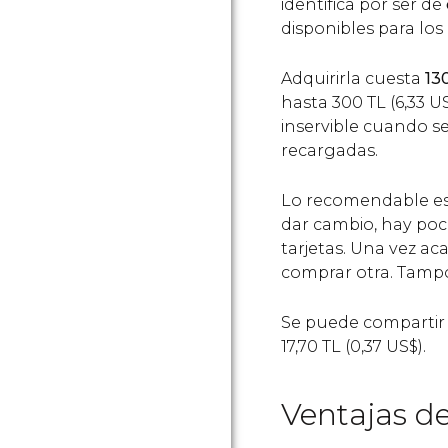
identifica por ser de
disponibles para los
Adquirirla cuesta
13
hasta 300
TL
(6,33
U
inservible cuando se
recargadas.
Lo recomendable e
dar cambio, hay po
tarjetas. Una vez ac
comprar otra. Tampo
Se puede compartir 
17,70
TL
(0,37
US$
).
Ventajas de