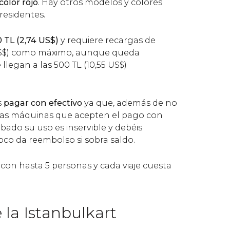
color rojo
. Hay otros modelos y colores
 residentes.
0
TL
(2,74
US$
)
y requiere recargas de
S$
) como máximo, aunque queda
 llegan a las 500
TL
(10,55
US$
)
s
pagar con efectivo
ya que, además de no
cas máquinas que acepten el pago con
abado su uso es inservible y debéis
co da reembolso si sobra saldo.
con hasta 5 personas y cada viaje cuesta
 la Istanbulkart