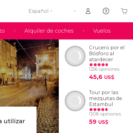
Español
to
Alquiler de coches
Vuelos
Tu carrito está vacío
Crucero por el
Bósforo al
atardecer
1256 opiniones
45,6
US$
Tour por las
mezquitas de
Estambul
1308 opiniones
 utilizar
59
US$