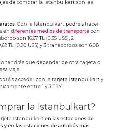
ajas de comprar la Istanbulkart son las
aratos
: Con la Istanbulkart podréis hacer
os en
diferentes medios de transporte
con
sbordo son 16,67
TL
(0,35
US$
), 2
9,62
TL
(0,20
US$
) y 3 transbordos son 6,08
No tendrás que depender de otra tarjeta o
asa viaje.
Podréis acceder con la tarjeta Istanbulkart y
icamente entre 1 y 3 TRY.
prar la Istanbulkart?
arjeta Istanbulkart
en las estaciones de
es y en las estaciones de autobús más