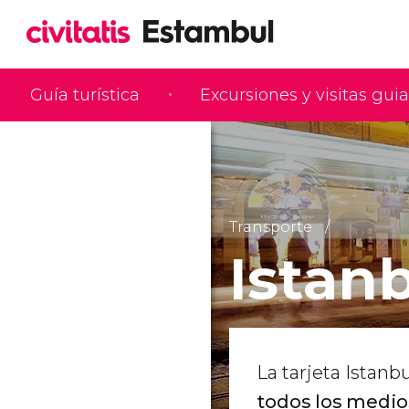
Guía turística
Excursiones y visitas gui
Transporte
Istan
La tarjeta Istanb
todos los medi