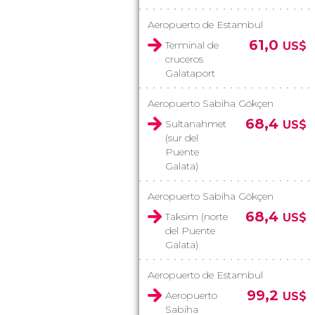
Aeropuerto de Estambul
61,0
Terminal de
US$
cruceros
Galataport
Aeropuerto Sabiha Gökçen
68,4
Sultanahmet
US$
(sur del
Puente
Galata)
Aeropuerto Sabiha Gökçen
68,4
Taksim (norte
US$
del Puente
Galata)
Aeropuerto de Estambul
99,2
Aeropuerto
US$
Sabiha