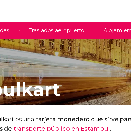
adas
Traslados aeropuerto
Alojamien
bulkart
ulkart es una
tarjeta monedero que sirve para
os de
transporte público en Estambul
.