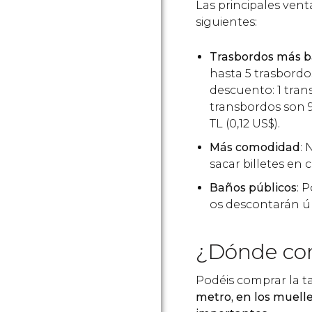
Las principales vent
siguientes:
Trasbordos más b
hasta 5 trasbord
descuento: 1 tran
transbordos son 
TL
(0,12
US$
).
Más comodidad
: 
sacar billetes en c
Baños públicos
: 
os descontarán ún
¿Dónde com
Podéis comprar la t
metro, en los muell