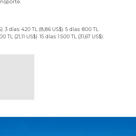
ansporte.
$
). 3 días: 420
TL
(8,86
US$
). 5 días: 800
TL
.000
TL
(21,11
US$
). 15 días: 1.500
TL
(31,67
US$
).