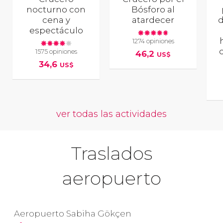
nocturno con
Bósforo al
cena y
atardecer
d
espectáculo
1274 opiniones
1575 opiniones
46,2
US$
34,6
US$
ver todas las actividades
Traslados
aeropuerto
Aeropuerto Sabiha Gökçen